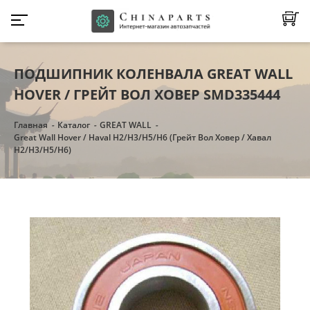
ПОДШИПНИК КОЛЕНВАЛА GREAT WALL
HOVER / ГРЕЙТ ВОЛ ХОВЕР SMD335444
Главная
Каталог
GREAT WALL
Great Wall Hover / Haval H2/H3/Н5/Н6 (Грейт Вол Ховер / Хавал
H2/H3/Н5/Н6)