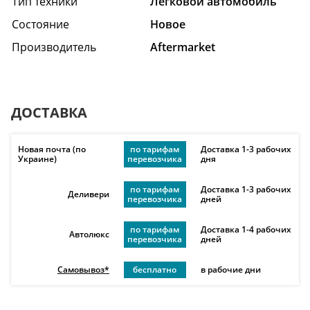
Тип техники
Легковой автомобиль
Состояние
Hовое
Производитель
Aftermarket
ДОСТАВКА
Новая почта (по
по тарифам
Доставка 1-3 рабочих
Украине)
перевозчика
дня
по тарифам
Доставка 1-3 рабочих
Деливери
перевозчика
дней
по тарифам
Доставка 1-4 рабочих
Автолюкс
перевозчика
дней
Самовывоз*
бесплатно
в рабочие дни