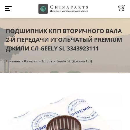
ПОДШИПНИК КПП ВТОРИЧНОГО ВАЛА
2-Й ПЕРЕДАЧИ ИГОЛЬЧАТЫЙ PREMIUM
ДЖИЛИ СЛ GEELY SL 3343923111
Главная
Каталог
GEELY
Geely SL (Джили СЛ)