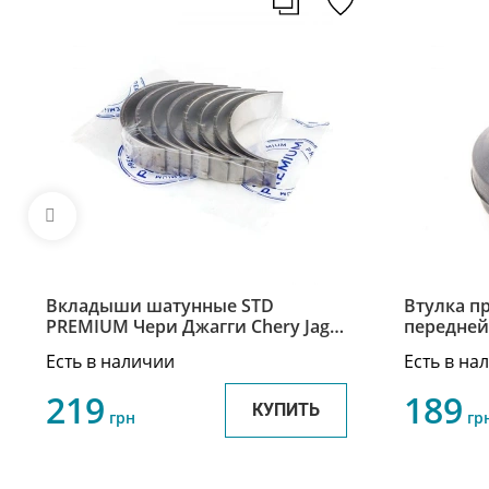
Вкладыши шатунные STD
Втулка п
PREMIUM Чери Джагги Chery Jaggi
передней
473H-BJ1004121
Джагги Ch
Есть в наличии
Есть в на
219
189
КУПИТЬ
грн
гр