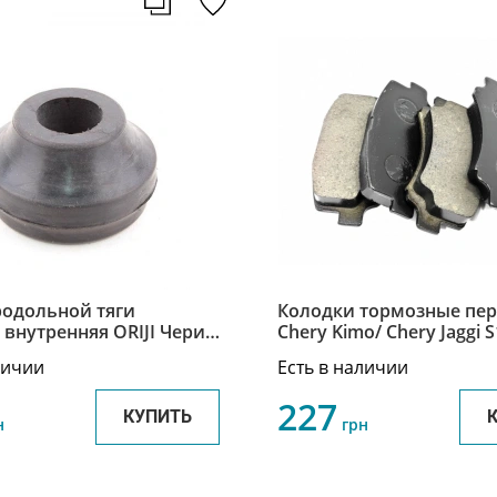
родольной тяги
Колодки тормозные пе
 внутренняя ORIJI Чери
Chery Kimo/ Chery Jaggi S
ery Jaggi S21-2909079
Кимо/ Чери
личии
Есть в наличии
227
КУПИТЬ
н
грн