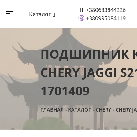
+380683844226
Каталог
+380995084119
ПОДШИПНИК К
CHERY JAGGI S
1701409
ГЛАВНАЯ
КАТАЛОГ
CHERY
CHERY J