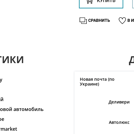
КУПИТЬ
СРАВНИТЬ
В 
ТИКИ
y
Новая почта (по
Украине)
ай
Деливери
ковой автомобиль
ое
Автолюкс
rmarket