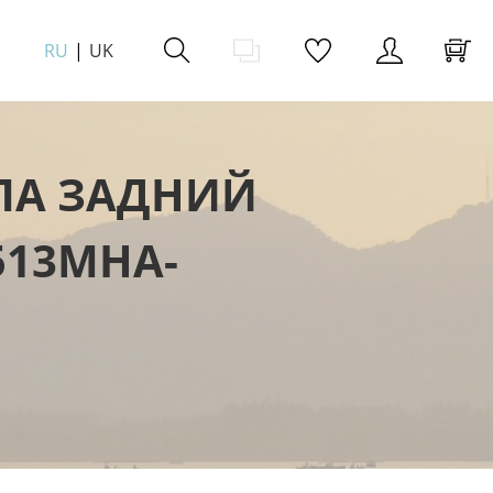
RU
UK
ЛА ЗАДНИЙ
 513MHA-