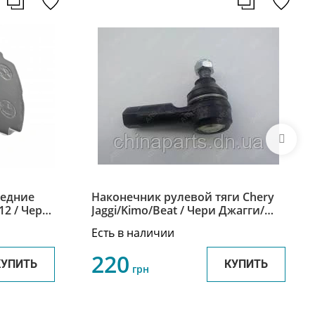
редние
Наконечник рулевой тяги Chery
12 / Чери
Jaggi/Kimo/Beat / Чери Джагги/
 Джагги S21-3501080
Кимо/Бит S21 S21-3003050
Есть в наличии
220
КУПИТЬ
КУПИТЬ
грн