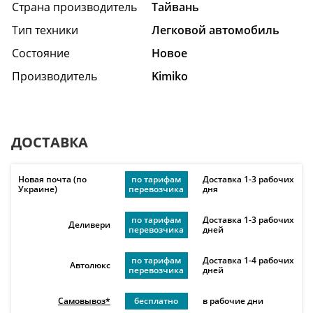
Страна производитель
Тайвань
Тип техники
Легковой автомобиль
Состояние
Hовое
Производитель
Kimiko
ДОСТАВКА
Новая почта (по
по тарифам
Доставка 1-3 рабочих
Украине)
перевозчика
дня
по тарифам
Доставка 1-3 рабочих
Деливери
перевозчика
дней
по тарифам
Доставка 1-4 рабочих
Автолюкс
перевозчика
дней
Самовывоз*
бесплатно
в рабочие дни