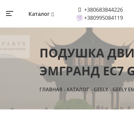
+380683844226
Каталог
+380995084119
ПОДУШКА ДВИ
ЭМГРАНД ЕС7 G
ГЛАВНАЯ
КАТАЛОГ
GEELY
GEELY E