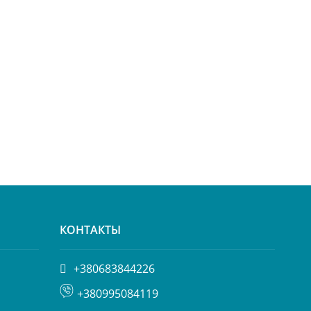
КОНТАКТЫ
+380683844226
+380995084119