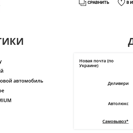
СРАВНИТЬ
В 
ТИКИ
y
Новая почта (по
Украине)
ай
ковой автомобиль
Деливери
ое
MIUM
Автолюкс
Самовывоз*