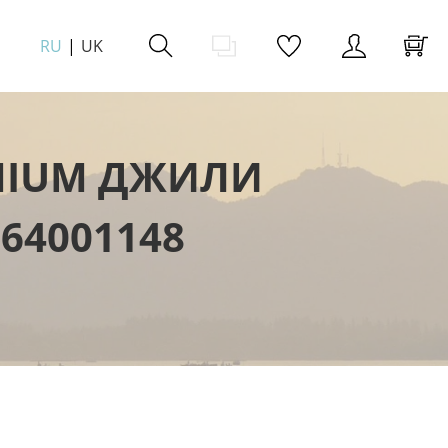
RU
UK
MIUM ДЖИЛИ
64001148