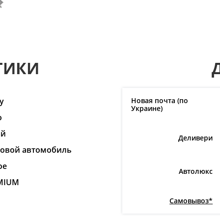
ТИКИ
y
Новая почта (по
Украине)
o
ай
Деливери
ковой автомобиль
ое
Автолюкс
MIUM
Самовывоз*