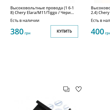
Высоковольтные провода (1 6-1
Высоково
8) Chery Elara/M11/Tiggo / Чери
2.4) Chery
Тигго/Элара/М11 A11-3707130-
Т11 SMW2
Есть в наличии
Есть в на
60HA
380
400
КУПИТЬ
грн
гр