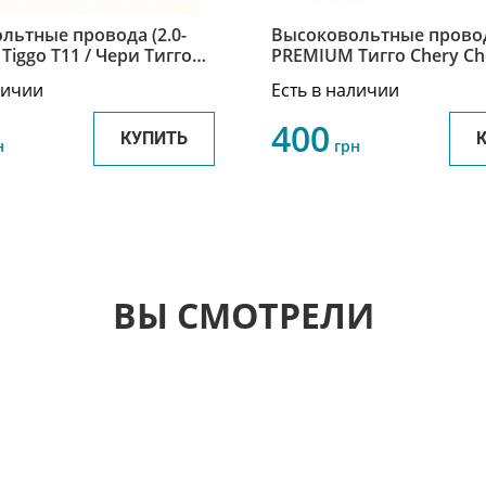
льтные провода (2.0-
Высоковольтные прово
 Tiggo T11 / Чери Тигго
PREMIUM Тигго Chery Ch
50283/4/5/6
SMW250283/84/85/86
личии
Есть в наличии
400
КУПИТЬ
н
грн
ВЫ СМОТРЕЛИ