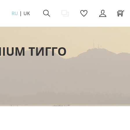
RU
UK
IUM ТИГГО