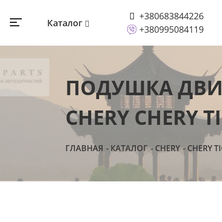
+380683844226
Каталог
+380995084119
ПОДУШКА ДВИГ
CHERY CHERY T
ГЛАВНАЯ
КАТАЛОГ
CHERY
CHERY T