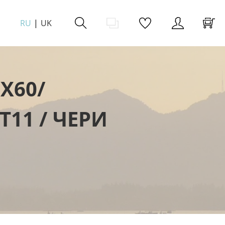
RU
UK
X60/
Т11 / ЧЕРИ