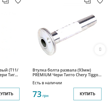
вый (T11/
Втулка болта развала (93мм)
Чери Тигго
PREMIUM Чери Тигго Chery Tiggo
T11-2919033BA
Есть в наличии
73
КУПИТЬ
КУПИТЬ
грн