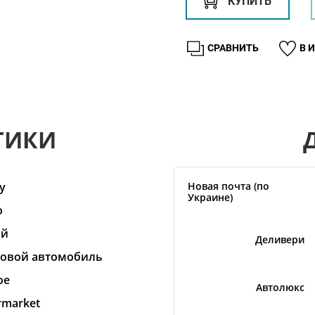
КУПИТЬ
СРАВНИТЬ
В 
ТИКИ
y
Новая почта (по
Украине)
o
ай
Деливери
ковой автомобиль
ое
Автолюкс
rmarket