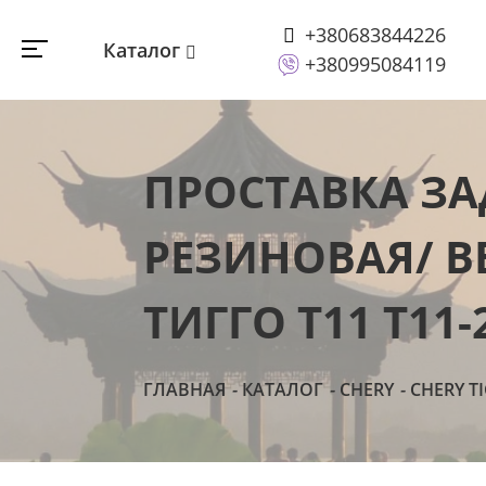
+380683844226
Каталог
+380995084119
ПРОСТАВКА ЗА
РЕЗИНОВАЯ/ ВЕ
ТИГГО Т11 T11-
ГЛАВНАЯ
КАТАЛОГ
CHERY
CHERY T