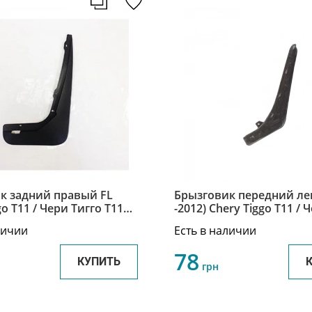
к задний правый FL
Брызговик передний ле
go Т11 / Чери Тигго Т11
-2012) Chery Tiggo Т11 / 
132PF
Т11 T11-3102051
личии
Есть в наличии
78
КУПИТЬ
грн