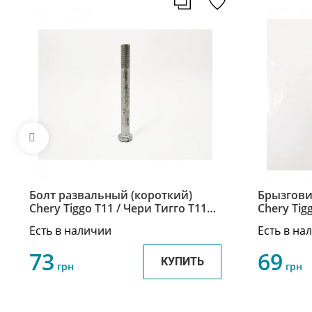
Болт развальный (короткий)
Брызгови
Chery Tiggo Т11 / Чери Тигго Т11
Chery Tig
T11-2919035
T11-3102
Есть в наличии
Есть в на
73
69
КУПИТЬ
грн
грн