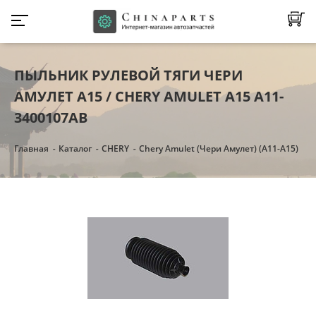
ПЫЛЬНИК РУЛЕВОЙ ТЯГИ ЧЕРИ
АМУЛЕТ А15 / CHERY AMULET A15 A11-
3400107AB
Главная
Каталог
CHERY
Chery Amulet (Чери Амулет) (А11-А15)