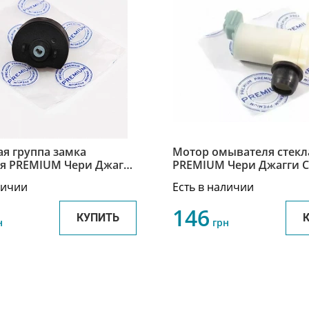
ая группа замка
Мотор омывателя стекл
я PREMIUM Чери Джагги
PREMIUM Чери Джагги Ch
gi S11-3704015
A21-5207023
личии
Есть в наличии
146
КУПИТЬ
н
грн