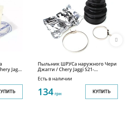
а
Пыльник ШРУСа наружного Чери
ery Jaggi
Джагги / Chery Jaggi S21-
XLB3AH2203111A
Есть в наличии
134
КУПИТЬ
КУПИТЬ
грн