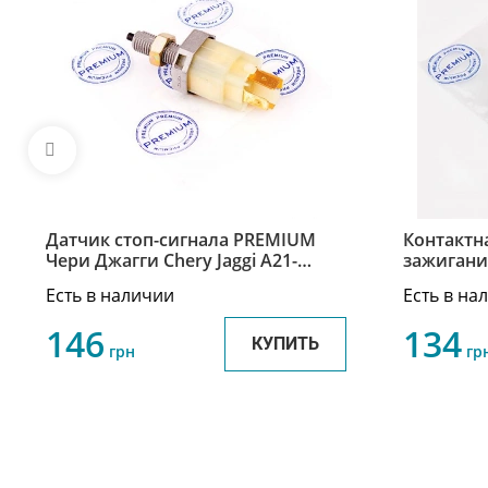
Датчик стоп-сигнала PREMIUM
Контактн
Чери Джагги Chery Jaggi A21-
зажигани
3720010
Chery Jag
Есть в наличии
Есть в на
146
134
КУПИТЬ
грн
гр