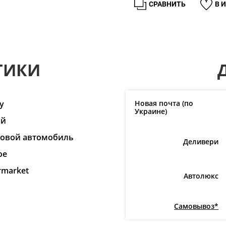
СРАВНИТЬ
В 
ТИКИ
y
Новая почта (по
Украине)
ай
ковой автомобиль
Деливери
ое
rmarket
Автолюкс
Самовывоз*