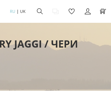
RU
UK
 JAGGI / ЧЕРИ