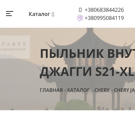
+380683844226
Каталог
+380995084119
ПЫЛЬНИК ВНУТ
ДЖАГГИ S21-X
ГЛАВНАЯ
КАТАЛОГ
CHERY
CHERY J