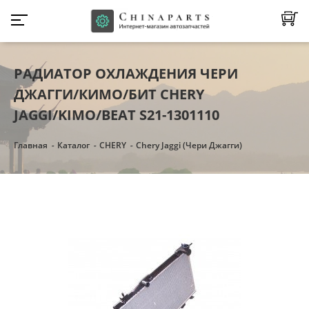
РАДИАТОР ОХЛАЖДЕНИЯ ЧЕРИ
ДЖАГГИ/КИМО/БИТ CHERY
JAGGI/KIMO/BEAT S21-1301110
Главная
Каталог
CHERY
Chery Jaggi (Чери Джагги)