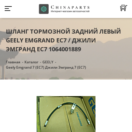
ШЛАНГ ТОРМОЗНОЙ ЗАДНИЙ ЛЕВЫЙ
GEELY EMGRAND EC7 / ДЖИЛИ
ЭМГРАНД ЕС7 1064001889
Главная
Каталог
GEELY
Geely Emgrand 7 (EC7) Джили Эмгранд 7 (ЕC7)