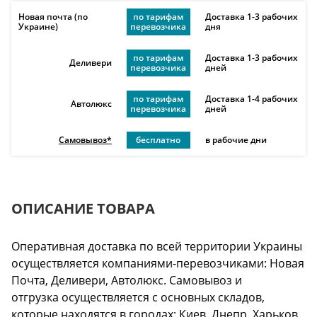
Новая почта (по
по тарифам
Доставка 1-3 рабочих
Украине)
перевозчика
дня
по тарифам
Доставка 1-3 рабочих
Деливери
перевозчика
дней
по тарифам
Доставка 1-4 рабочих
Автолюкс
перевозчика
дней
Самовывоз*
бесплатно
в рабочие дни
ОПИСАНИЕ ТОВАРА
Оперативная доставка по всей территории Украины
осуществляется компаниями-перевозчиками: Новая
Почта, Деливери, Автолюкс. Самовывоз и
отгрузка осуществляется с основных складов,
которые находятся в городах: Киев, Днепр, Харьков,