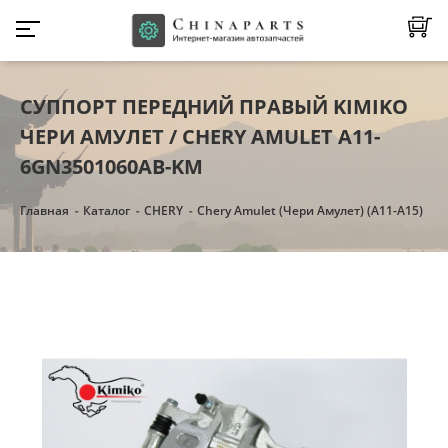
СУППОРТ ПЕРЕДНИЙ ПРАВЫЙ KIMIKO
ЧЕРИ АМУЛЕТ / CHERY AMULET A11-
6GN3501060AB-KM
Главная
Каталог
CHERY
Chery Amulet (Чери Амулет) (А11-А15)