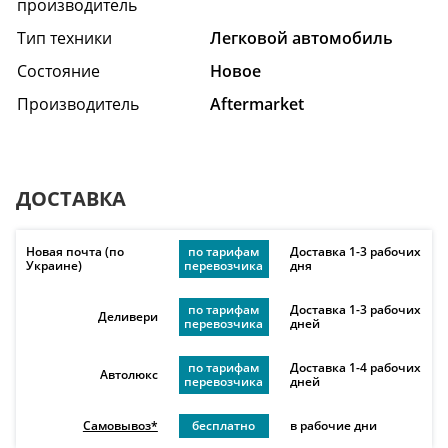
производитель
Тип техники
Легковой автомобиль
Состояние
Hовое
Производитель
Aftermarket
ДОСТАВКА
Новая почта (по
по тарифам
Доставка 1-3 рабочих
Украине)
перевозчика
дня
по тарифам
Доставка 1-3 рабочих
Деливери
перевозчика
дней
по тарифам
Доставка 1-4 рабочих
Автолюкс
перевозчика
дней
Самовывоз*
бесплатно
в рабочие дни