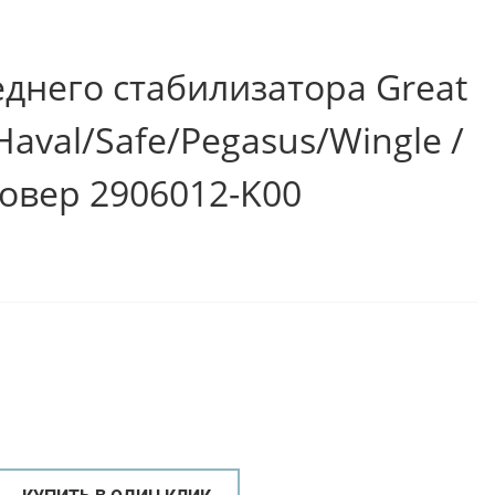
еднего стабилизатора Great
Haval/Safe/Pegasus/Wingle /
Ховер 2906012-K00