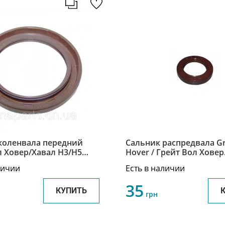
коленвала передний
Сальник распредвала Gr
л Ховер/Хавал Н3/Н5
Hover / Грейт Вол Ховер
l Hover/Haval H3/H5
SMD133317
личии
Есть в наличии
63
35
КУПИТЬ
грн