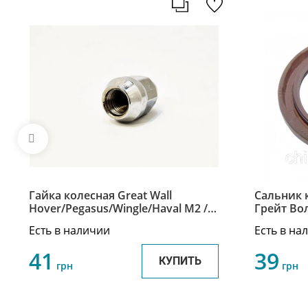
Гайка колесная Great Wall
Сальник 
Hover/Pegasus/Wingle/Haval M2 /
Грейт Во
Грейт Вол Ховер/Пегасус/Вингл/
Great Wal
Есть в наличии
Есть в на
Хавал М2 3101014-K00
SMD3435
41
39
КУПИТЬ
грн
грн