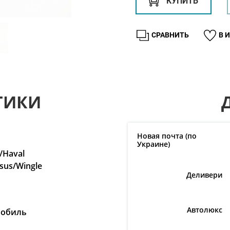
КУПИТЬ
СРАВНИТЬ
В 
ТИКИ
Новая почта (по
Украине)
/Haval
sus/Wingle
Деливери
Автолюкс
мобиль