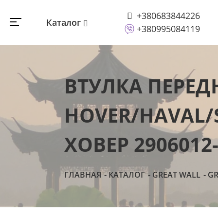
+380683844226
Каталог
+380995084119
ВТУЛКА ПЕРЕД
HOVER/HAVAL/S
ХОВЕР 2906012
ГЛАВНАЯ
КАТАЛОГ
GREAT WALL
GR