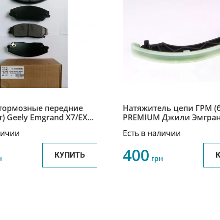
тормозные передние
Натяжитель цепи ГРМ (
) Geely Emgrand X7/EX7 /
PREMIUM Джили Эмгран
гранд Х7/ЕХ7
Geely Emgrand X7 11360
личии
Есть в наличии
5959
400
КУПИТЬ
н
грн