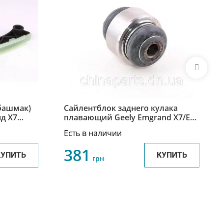
башмак)
Сайлентблок заднего кулака
д Х7
плавающий Geely Emgrand X7/EX7
00082
/ Джили Эмгранд Х7/ЕХ7
Есть в наличии
116401038411
381
КУПИТЬ
КУПИТЬ
грн