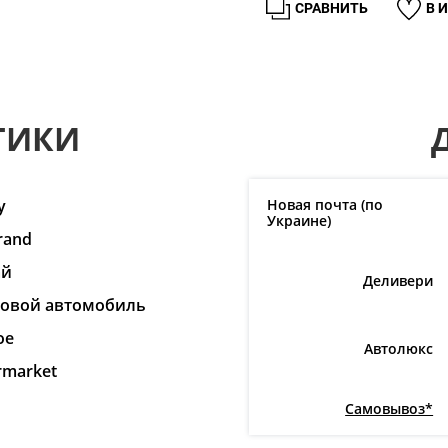
СРАВНИТЬ
В 
ТИКИ
y
Новая почта (по
Украине)
rand
ай
Деливери
ковой автомобиль
ое
Автолюкс
rmarket
Самовывоз*