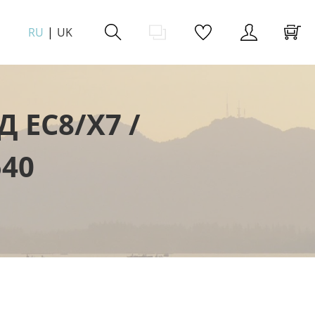
RU
UK
ЕС8/Х7 /
540