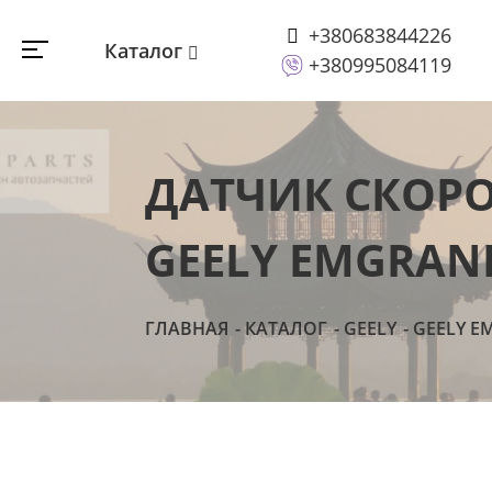
+380683844226
Каталог
+380995084119
ДАТЧИК СКОРО
GEELY EMGRAND
ГЛАВНАЯ
КАТАЛОГ
GEELY
GEELY E