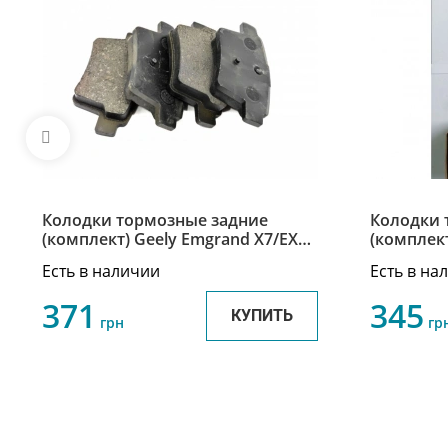
Колодки тормозные задние
Колодки 
(комплект) Geely Emgrand X7/EX7 /
(комплект
Джили Эмгранд Х7/ЕХ7
Джили Эм
Есть в наличии
Есть в на
101402006059
10140200
371
345
КУПИТЬ
грн
гр