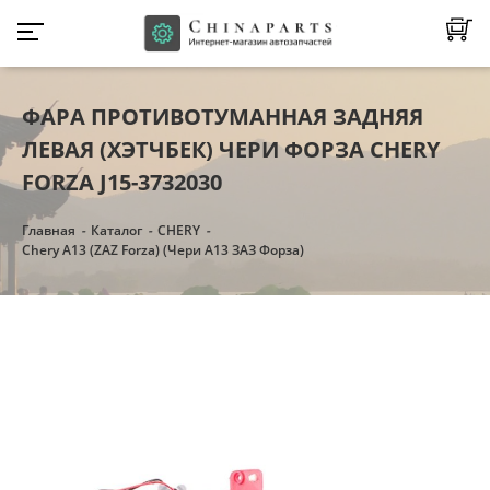
ФАРА ПРОТИВОТУМАННАЯ ЗАДНЯЯ
ЛЕВАЯ (ХЭТЧБЕК) ЧЕРИ ФОРЗА CHERY
FORZA J15-3732030
Главная
Каталог
CHERY
Chery A13 (ZAZ Forza) (Чери А13 ЗАЗ Форза)