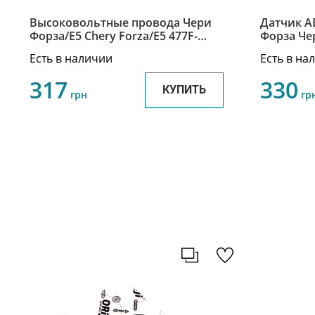
Высоковольтные провода Чери
Датчик A
Форза/Е5 Chery Forza/E5 477F-
Форза Чери А13 / Zaz Forza Chery
3707130_40_50_60
A13 A13-3
Есть в наличии
Есть в на
317
330
КУПИТЬ
грн
гр