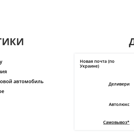
ТИКИ
y
Новая почта (по
Украине)
ния
ковой автомобиль
Деливери
ое
I
Автолюкс
Самовывоз*