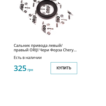
Сальник привода левый/
правый ORIJI Чери Форза Chery
Forza QR523-1701203
Есть в наличии
325
КУПИТЬ
грн