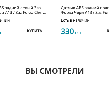
BS задний левый Заз
Датчик ABS задний правый
Форза Чери А13 / Zaz Forza Chery
550131
A13 A13-3550132
личии
Есть в наличии
330
КУПИТЬ
н
грн
ВЫ СМОТРЕЛИ