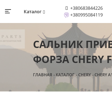
+380683844226
Каталог
+380995084119
САЛЬНИК ПРИВ
ФОРЗА CHERY F
ГЛАВНАЯ
КАТАЛОГ
CHERY
CHERY A