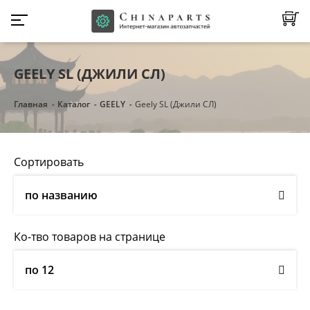
GEELY SL (ДЖИЛИ СЛ)
Главная
Каталог
GEELY
Geely SL (Джили СЛ)
Сортировать
по названию
Ко-тво товаров на странице
по 12