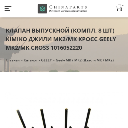
КЛАПАН ВЫПУСКНОЙ (КОМПЛ. 8 ШТ)
KIMIKO ДЖИЛИ МК2/МК КРОСС GEELY
MK2/MK CROSS 1016052220
Главная
Каталог
GEELY
Geely MK / MK2 (Джили МК / МК2)