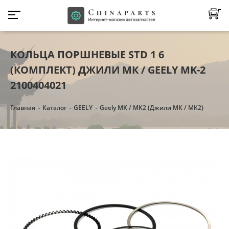
КОЛЬЦА ПОРШНЕВЫЕ STD 1 6
(КОМПЛЕКТ) ДЖИЛИ МК / GEELY MK-2
2100404021
Главная
Каталог
GEELY
Geely MK / MK2 (Джили МК / МК2)