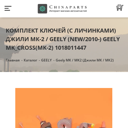
КОМПЛЕКТ КЛЮЧЕЙ (С ЛИЧИНКАМИ)
ДЖИЛИ МК-2 / GEELY (NEW/2010-) GEELY
MK_CROSS(MK-2) 1018011447
Главная
Каталог
GEELY
Geely MK / MK2 (Джили МК / МК2)