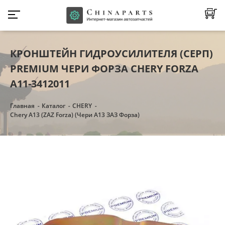
КРОНШТЕЙН ГИДРОУСИЛИТЕЛЯ (СЕРП)
PREMIUM ЧЕРИ ФОРЗА CHERY FORZA
A11-3412011
Главная
Каталог
CHERY
Chery A13 (ZAZ Forza) (Чери А13 ЗАЗ Форза)