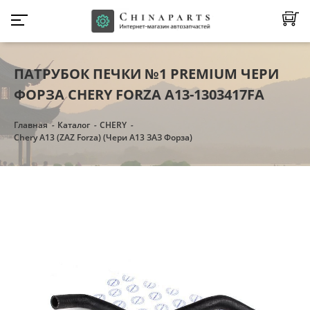
ПАТРУБОК ПЕЧКИ №1 PREMIUM ЧЕРИ
ФОРЗА CHERY FORZA A13-1303417FA
Главная
Каталог
CHERY
Chery A13 (ZAZ Forza) (Чери А13 ЗАЗ Форза)