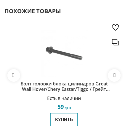
ПОХОЖИЕ ТОВАРЫ
Болт головки блока цилиндров Great
Wall Hover/Chery Eastar/Tiggo / Грейт
Вол Ховер/Чери Истар/Тигго
Есть в наличии
SMD191470
59
грн
КУПИТЬ