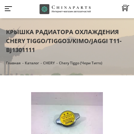
КРЫШКА РАДИАТОРА ОХЛАЖДЕНИЯ
CHERY TIGGO/TIGGO3/KIMO/JAGGI T11-
BJ1301111
Главная
Каталог
CHERY
Chery Tiggo (Чери Тигго)