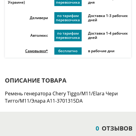
Украине)
перевозчика
дня
по тарифам
Доставка 1-3 рабочих
Деливери
перевозчика
дней
по тарифам
Доставка 1-4 рабочих
Автолюкс
перевозчика
дней
Самовывоз*
бесплатно
в рабочие дни
ОПИСАНИЕ ТОВАРА
Ремень генератора Chery Tiggo/M11/Elara Чери
Тигго/М11/Элара A11-3701315DA
0
ОТЗЫВОВ