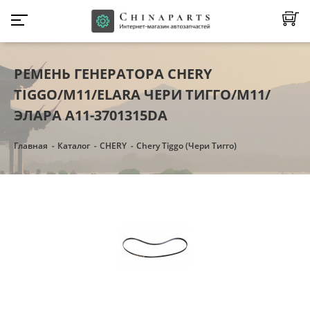
РЕМЕНЬ ГЕНЕРАТОРА CHERY
TIGGO/M11/ELARA ЧЕРИ ТИГГО/М11/
ЭЛАРА A11-3701315DA
Главная
Каталог
CHERY
Chery Tiggo (Чери Тигго)