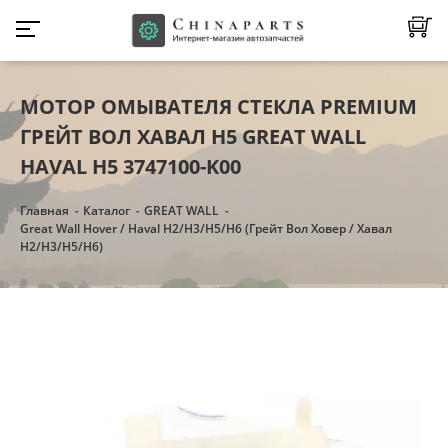
МОТОР ОМЫВАТЕЛЯ СТЕКЛА PREMIUM
ГРЕЙТ ВОЛ ХАВАЛ Н5 GREAT WALL
HAVAL H5 3747100-K00
Главная
Каталог
GREAT WALL
Great Wall Hover / Haval H2/H3/Н5/Н6 (Грейт Вол Ховер / Хавал
H2/H3/Н5/Н6)