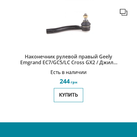
Наконечник рулевой правый Geely
Emgrand EC7/GC5/LC Cross GX2 / Джили
Эмгранд ЕС7/ГС5/ЛС Кросс 1064001708
Есть в наличии
244
грн
КУПИТЬ