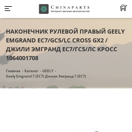
НАКОНЕЧНИК РУЛЕВОЙ ПРАВЫЙ GEELY
EMGRAND EC7/GC5/LC CROSS GX2 /
ДЖИЛИ ЭМГРАНД ЕС7/ГС5/ЛС КРОСС
1064001708
Главная
Каталог
GEELY
Geely Emgrand 7 (EC7) Джили Эмгранд 7 (ЕC7)