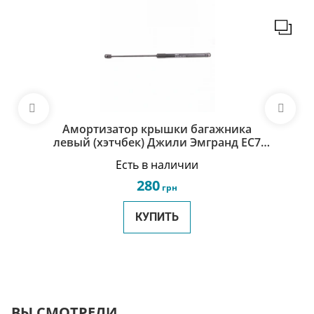
Амортизатор крышки багажника
левый (хэтчбек) Джили Эмгранд ЕС7
Geely Emgrand EC7RV 1068003240
Есть в наличии
280
грн
КУПИТЬ
ВЫ СМОТРЕЛИ