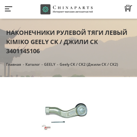
НАКОНЕЧНИКИ РУЛЕВОЙ ТЯГИ ЛЕВЫЙ
KIMIKO GEELY CK / ДЖИЛИ СК
3401145106
Главная
Каталог
GEELY
Geely CK / CK2 (Джили СК / СК2)