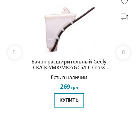
Бачок расширительный Geely
CK/CK2/MK/MK2/GC5/LC Cross
(GX2)/GC6/LC (GC2) 160204518001
Есть в наличии
269
грн
КУПИТЬ