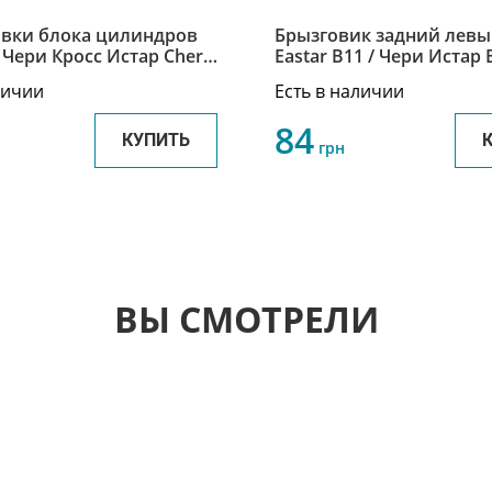
овки блока цилиндров
Брызговик задний левы
Чери Кросс Истар Chery
Eastar B11 / Чери Истар 
tar SMD191470
3102031
личии
Есть в наличии
84
КУПИТЬ
грн
ВЫ СМОТРЕЛИ