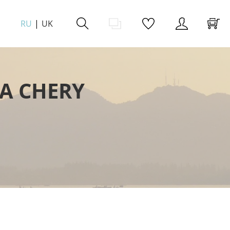
RU
UK
А CHERY