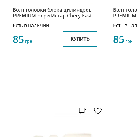
Болт головки блока цилиндров
Болт гол
PREMIUM Чери Истар Chery Eastar
PREMIUM 
SMD191470
Cross Eas
Есть в наличии
Есть в на
85
85
КУПИТЬ
грн
грн