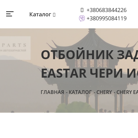
+380683844226
Каталог
+380995084119
ОТБОЙНИК ЗА
EASTAR ЧЕРИ И
ГЛАВНАЯ
КАТАЛОГ
CHERY
CHERY E