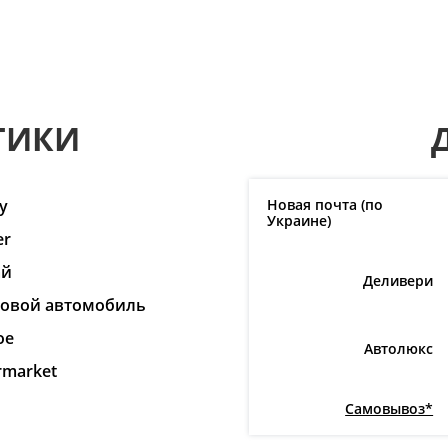
ТИКИ
y
Новая почта (по
Украине)
er
ай
Деливери
ковой автомобиль
ое
Автолюкс
rmarket
Самовывоз*