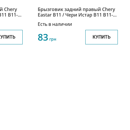
й Chery
Брызговик задний правый Chery
B11 B11-
Eastar B11 / Чери Истар B11 B11-
3102032
Есть в наличии
83
КУПИТЬ
КУПИТЬ
грн