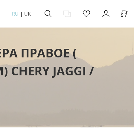
RU
UK
А ПРАВОЕ (
 CHERY JAGGI /