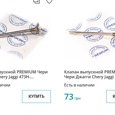
пускной PREMIUM Чери
Клапан выпускной PRE
ery Jaggi 473H-
Чери Джагги Chery Jaggi
A
1007012BA
личии
Есть в наличии
73
КУПИТЬ
грн