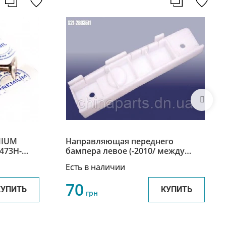
MIUM
Направляющая переднего
 473H-
бампера левое (-2010/ между
бампером и крылом) Chery Jaggi /
Есть в наличии
Чери Джагги S21-2803511
70
КУПИТЬ
КУПИТЬ
грн