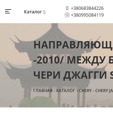
+380683844226
Каталог
+380995084119
НАПРАВЛЯЮЩАЯ
-2010/ МЕЖДУ 
ЧЕРИ ДЖАГГИ S
ГЛАВНАЯ
КАТАЛОГ
CHERY
CHERY J