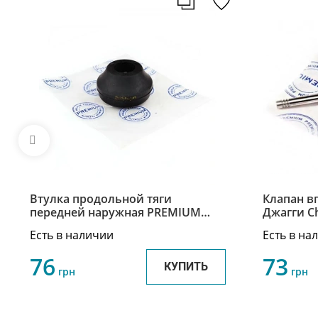
Втулка продольной тяги
Клапан в
передней наружная PREMIUM
Джагги Ch
Чери Джагги Chery Jaggi S21-
1007011B
Есть в наличии
Есть в на
2909077
76
73
КУПИТЬ
грн
грн