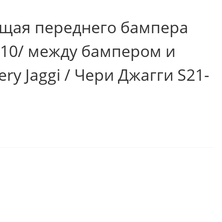
щая переднего бампера
2010/ между бампером и
ry Jaggi / Чери Джагги S21-