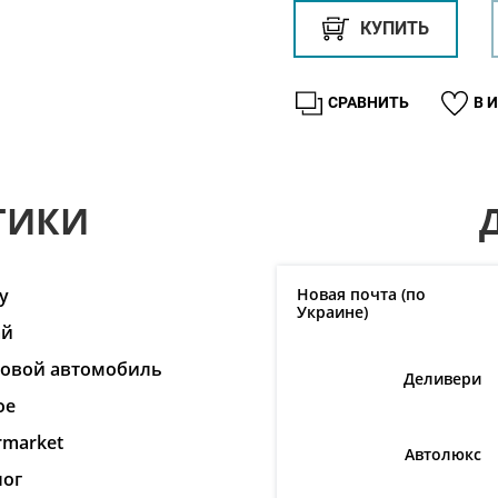
КУПИТЬ
СРАВНИТЬ
В 
ТИКИ
y
Новая почта (по
Украине)
ай
ковой автомобиль
Деливери
ое
rmarket
Автолюкс
лог