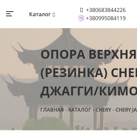
+380683844226
Каталог
+380995084119
ОПОРА ВЕРХНЯ
(РЕЗИНКА) CHE
ДЖАГГИ/КИМО 
ГЛАВНАЯ
КАТАЛОГ
CHERY
CHERY J