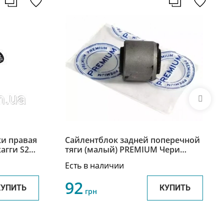
и правая
Сайлентблок задней поперечной
жагги S21
тяги (малый) PREMIUM Чери
Джагги Chery Jaggi S21-3301140
Есть в наличии
92
КУПИТЬ
КУПИТЬ
грн