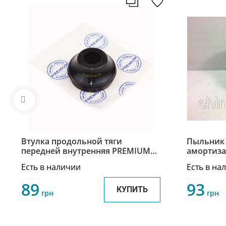
Втулка продольной тяги
Пыльник 
передней внутренняя PREMIUM
амортиза
Чери Джагги Chery Jaggi S21-
Jaggi/Kim
Есть в наличии
Есть в на
2909079
Джагги/Б
89
93
КУПИТЬ
грн
грн