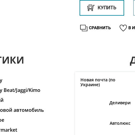
КУПИТЬ
СРАВНИТЬ
В 
ТИКИ
y
Новая почта (по
Украине)
y Beat/Jaggi/Kimo
ай
Деливери
ковой автомобиль
ое
Автолюкс
rmarket