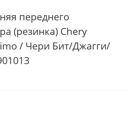
няя переднего
ра (резинка) Chery
Kimo / Чери Бит/Джагги/
901013