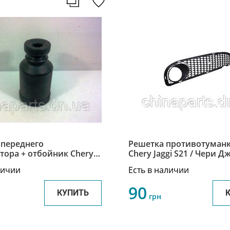
переднего
Решетка противотуманк
тора + отбойник Chery
Chery Jaggi S21 / Чери Д
o/Beat / Чери Кимо/
S21-2803518
личии
Есть в наличии
ит S21-2901033
90
КУПИТЬ
грн