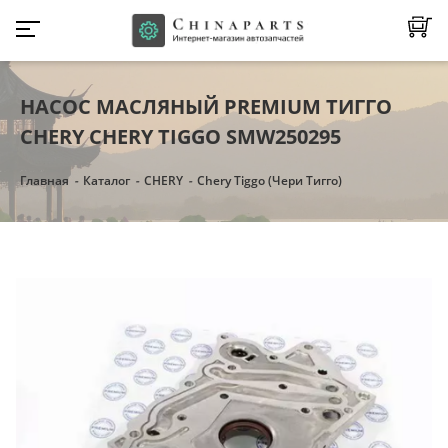
НАСОС МАСЛЯНЫЙ PREMIUM ТИГГО
CHERY CHERY TIGGO SMW250295
Главная
Каталог
CHERY
Chery Tiggo (Чери Тигго)