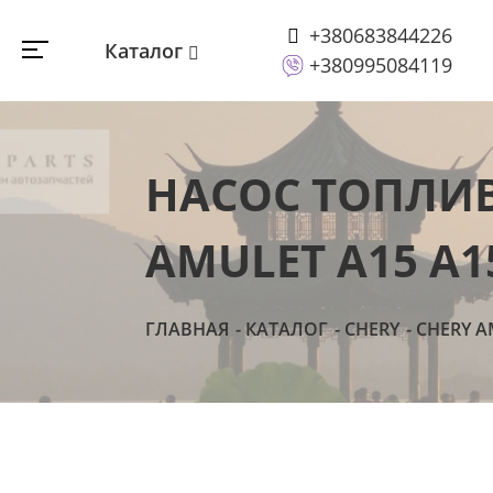
+380683844226
Каталог
+380995084119
НАСОС ТОПЛИВ
AMULET A15 A1
ГЛАВНАЯ
КАТАЛОГ
CHERY
CHERY A