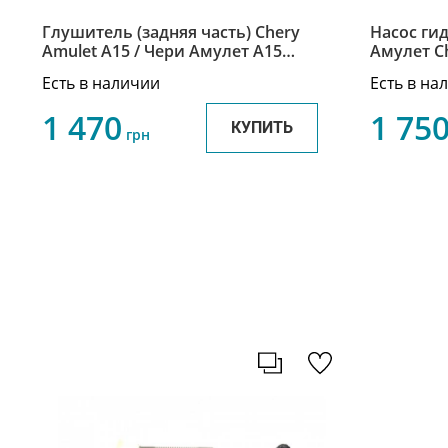
Глушитель (задняя часть) Chery
Насос ги
Amulet A15 / Чери Амулет A15
Амулет C
A11-1201210BA
Есть в наличии
Есть в на
1 470
1 75
КУПИТЬ
грн