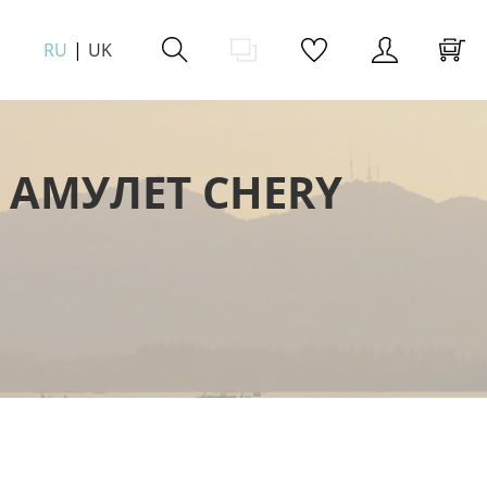
RU
UK
 АМУЛЕТ CHERY