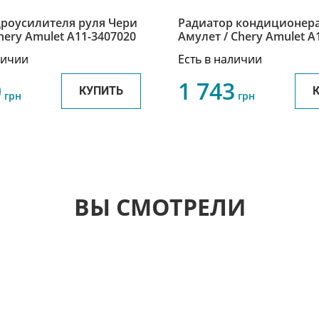
дроусилителя руля Чери
Радиатор кондиционер
hery Amulet A11-3407020
Амулет / Chery Amulet A15-
8105010
личии
Есть в наличии
0
1 743
КУПИТЬ
грн
грн
ВЫ СМОТРЕЛИ