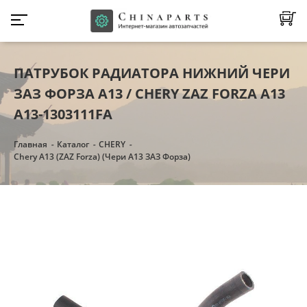
ПАТРУБОК РАДИАТОРА НИЖНИЙ ЧЕРИ
ЗАЗ ФОРЗА А13 / CHERY ZAZ FORZA A13
A13-1303111FA
Главная
Каталог
CHERY
Chery A13 (ZAZ Forza) (Чери А13 ЗАЗ Форза)