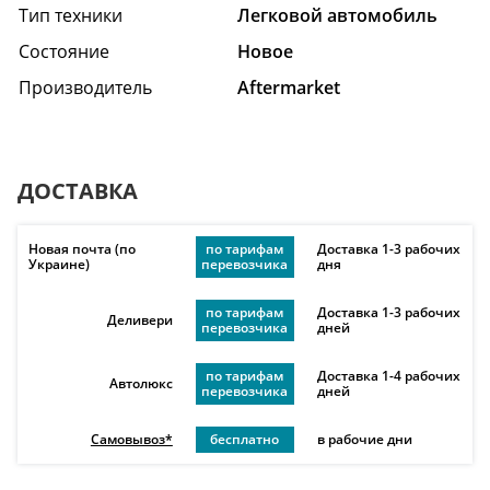
Тип техники
Легковой автомобиль
Состояние
Hовое
Производитель
Aftermarket
ДОСТАВКА
Новая почта (по
по тарифам
Доставка 1-3 рабочих
Украине)
перевозчика
дня
по тарифам
Доставка 1-3 рабочих
Деливери
перевозчика
дней
по тарифам
Доставка 1-4 рабочих
Автолюкс
перевозчика
дней
Самовывоз*
бесплатно
в рабочие дни