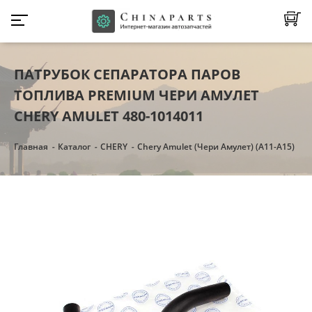
ПАТРУБОК СЕПАРАТОРА ПАРОВ
ТОПЛИВА PREMIUM ЧЕРИ АМУЛЕТ
CHERY AMULET 480-1014011
Главная
Каталог
CHERY
Chery Amulet (Чери Амулет) (А11-А15)