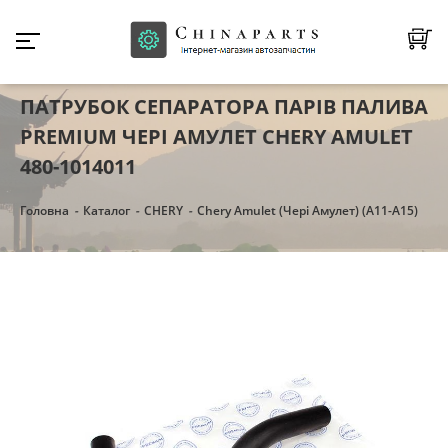
ПАТРУБОК СЕПАРАТОРА ПАРІВ ПАЛИВА
PREMIUM ЧЕРІ АМУЛЕТ CHERY AMULET
480-1014011
Головна
Каталог
CHERY
Chery Amulet (Чері Амулет) (А11-А15)