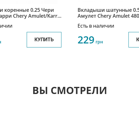
 коренные 0.25 Чери
Вкладыши шатунные 0.
арри Chery Amulet/Karry
Амулет Chery Amulet 480
012CA
1AT1004121
личии
Есть в наличии
229
КУПИТЬ
н
грн
ВЫ СМОТРЕЛИ