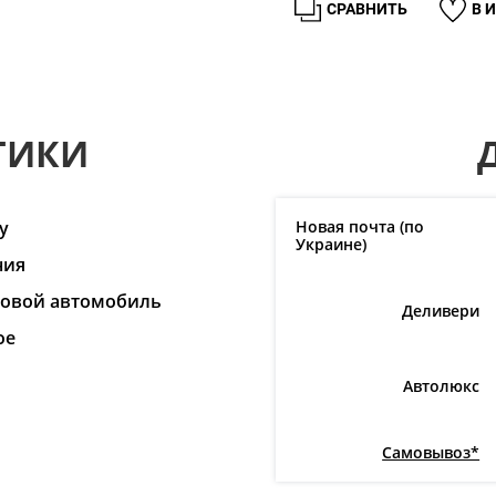
СРАВНИТЬ
В 
ТИКИ
y
Новая почта (по
Украине)
ния
ковой автомобиль
Деливери
ое
I
Автолюкс
Самовывоз*