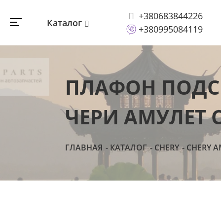
+380683844226
Каталог
+380995084119
ПЛАФОН ПОДСВ
ЧЕРИ АМУЛЕТ C
ГЛАВНАЯ
КАТАЛОГ
CHERY
CHERY A