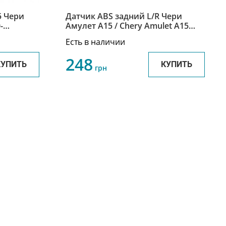
5 Чери
Датчик ABS задний L/R Чери
-
Амулет А15 / Chery Amulet A15
A11-3550131
Есть в наличии
248
КУПИТЬ
КУПИТЬ
грн