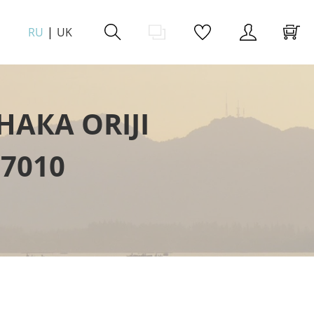
RU
UK
АКА ORIJI
7010