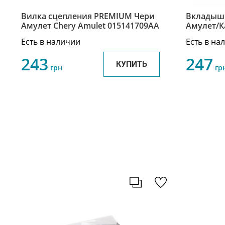
Вилка сцепления PREMIUM Чери
Вкладыши
Амулет Chery Amulet 015141709AA
Амулет/К
480-1005
Есть в наличии
Есть в на
243
247
КУПИТЬ
грн
гр