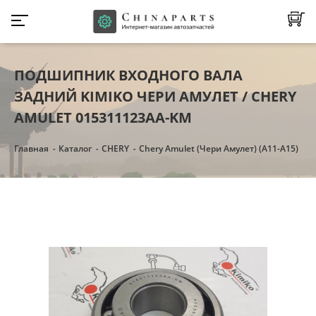
ПОДШИПНИК ВХОДНОГО ВАЛА
ЗАДНИЙ KIMIKO ЧЕРИ АМУЛЕТ / CHERY
AMULET 015311123AA-KM
Главная
Каталог
CHERY
Chery Amulet (Чери Амулет) (А11-А15)