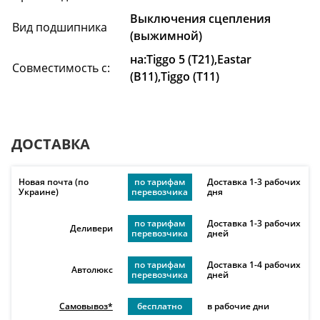
Выключения сцепления
Вид подшипника
(выжимной)
на:Tiggo 5 (T21),Eastar
Совместимость с:
(B11),Tiggo (T11)
ДОСТАВКА
Новая почта (по
по тарифам
Доставка 1-3 рабочих
Украине)
перевозчика
дня
по тарифам
Доставка 1-3 рабочих
Деливери
перевозчика
дней
по тарифам
Доставка 1-4 рабочих
Автолюкс
перевозчика
дней
Самовывоз*
бесплатно
в рабочие дни