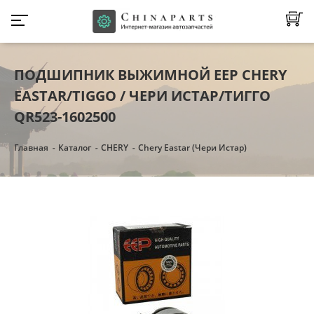
ПОДШИПНИК ВЫЖИМНОЙ EEP CHERY
EASTAR/TIGGO / ЧЕРИ ИСТАР/ТИГГО
QR523-1602500
Главная
Каталог
CHERY
Chery Eastar (Чери Истар)