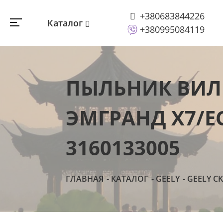
+380683844226
Каталог
+380995084119
ПЫЛЬНИК ВИЛ
ЭМГРАНД Х7/ЕС
3160133005
ГЛАВНАЯ
КАТАЛОГ
GEELY
GEELY CK