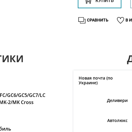
КУПИТЬ
СРАВНИТЬ
В 
ТИКИ
Новая почта (по
Украине)
/FC/GC6/GC5/GC7/LC
Деливери
/MK-2/MK Cross
Автолюкс
биль