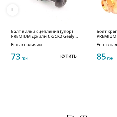
Болт вилки сцепления (упор)
Болт кре
PREMIUM Джили СК/СК2 Geely
PREMIUM 
CK/CK2 3160132001
CK/CK2 J
Есть в наличии
Есть в на
73
85
КУПИТЬ
грн
грн