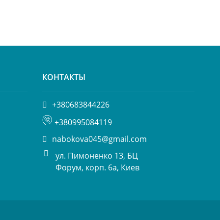
КОНТАКТЫ
+380683844226
+380995084119
nabokova045@gmail.com
ул. Пимоненко 13, БЦ
Форум, корп. 6а, Киев