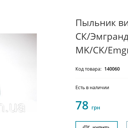
Пыльник ви
СК/Эмгранд
MK/CK/Emgr
Код товара:
140060
Есть в наличии
78
грн