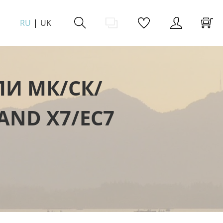
RU
UK
И МК/СК/
AND X7/EC7