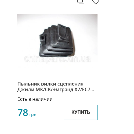
Пыльник вилки сцепления
Джили МК/СК/Эмгранд Х7/ЕС7
Geely MK/CK/Emgrand X7/EC7
Есть в наличии
3160133005
78
КУПИТЬ
грн