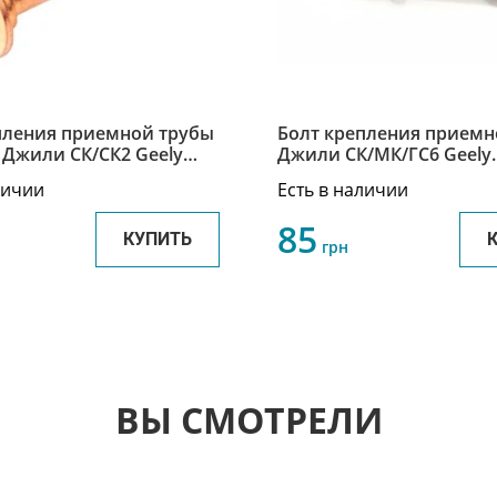
пления приемной трубы
Болт крепления приемн
Джили СК/СК2 Geely
Джили СК/МК/ГС6 Geely
Q189C1058TF6E
CK/MK/GC6 JQ189C1058
личии
Есть в наличии
85
КУПИТЬ
грн
ВЫ СМОТРЕЛИ