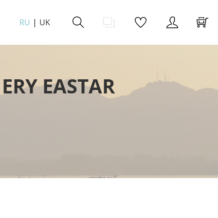
RU
UK
ERY EASTAR