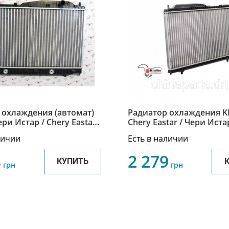
 охлаждения (автомат)
Радиатор охлаждения K
ри Истар / Chery Eastar
Chery Eastar / Чери Истар B11-
110BA-KM
1301110NA-KM
личии
Есть в наличии
3
2 279
КУПИТЬ
грн
грн