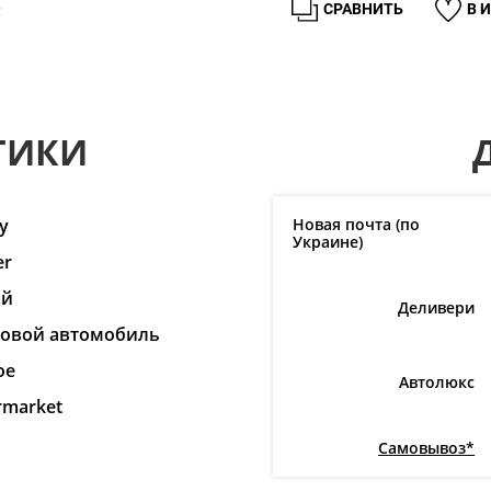
СРАВНИТЬ
В 
ТИКИ
y
Новая почта (по
Украине)
er
ай
Деливери
ковой автомобиль
ое
Автолюкс
rmarket
Самовывоз*