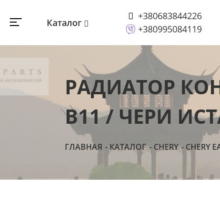
+380683844226
Каталог
+380995084119
РАДИАТОР КОН
B11 / ЧЕРИ ИСТ
ГЛАВНАЯ
КАТАЛОГ
CHERY
CHERY E