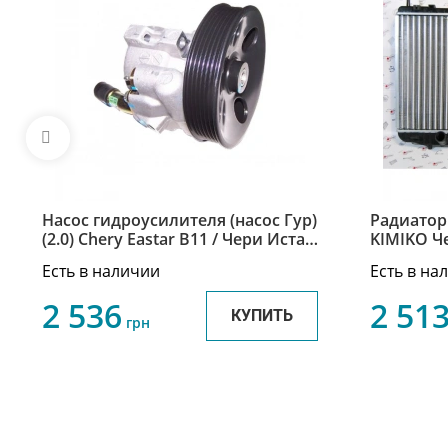
Насос гидроусилителя (насос Гур)
Радиатор
(2.0) Chery Eastar В11 / Чери Истар
KIMIKO Че
В11 B11-3407010BA
B11-1301
Есть в наличии
Есть в на
2 536
2 51
КУПИТЬ
грн