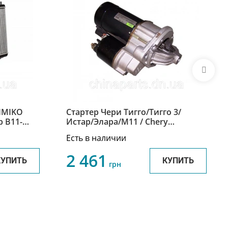
IMIKO
Стартер Чери Тигго/Тигго 3/
Истар/Элара/М11 / Chery
Eastar/Tiggo/Tiggo 3/Elara/M11 B11-
Есть в наличии
3708110BA
2 461
КУПИТЬ
КУПИТЬ
грн