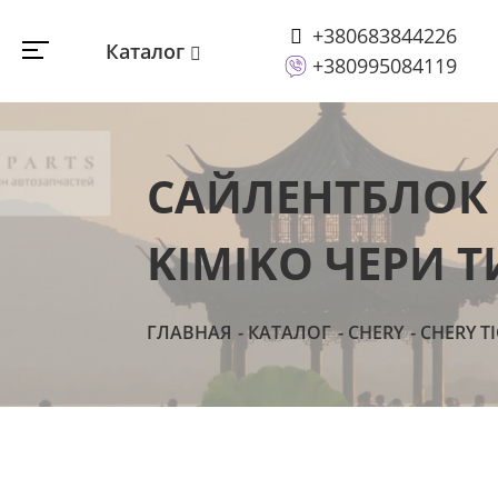
+380683844226
Каталог
+380995084119
САЙЛЕНТБЛОК
KIMIKO ЧЕРИ Т
ГЛАВНАЯ
КАТАЛОГ
CHERY
CHERY T