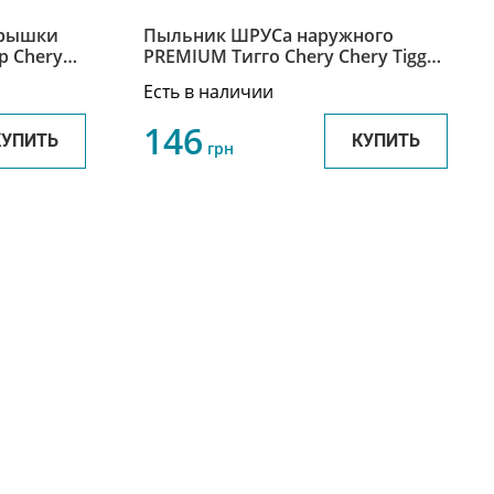
крышки
Пыльник ШРУСа наружного
ар Chery
PREMIUM Тигго Chery Chery Tiggo
T11-XLB3AH2203111
Есть в наличии
146
КУПИТЬ
КУПИТЬ
грн