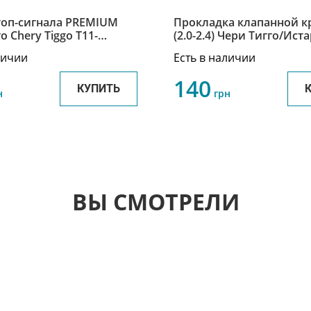
топ-сигнала PREMIUM
Прокладка клапанной 
о Chery Tiggo T11-
(2.0-2.4) Чери Тигго/Ист
Tiggo/Eastar SMD310913
личии
Есть в наличии
140
КУПИТЬ
н
грн
ВЫ СМОТРЕЛИ