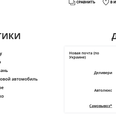
СРАВНИТЬ
В 
ТИКИ
y
Новая почта (по
Украине)
o
вань
Деливери
ковой автомобиль
ое
Автолюкс
ko
Самовывоз*