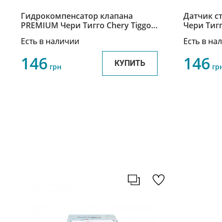
Гидрокомпенсатор клапана
Датчик с
PREMIUM Чери Тигго Chery Tiggo
Чери Тигг
SMD377561
3720050
Есть в наличии
Есть в на
146
146
КУПИТЬ
грн
гр