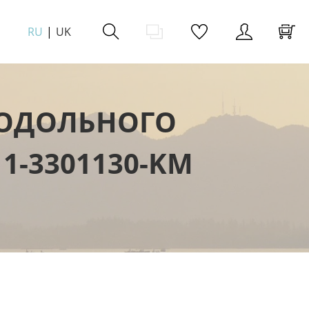
RU
UK
РОДОЛЬНОГО
11-3301130-KM