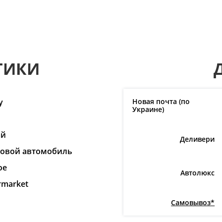
ТИКИ
y
Новая почта (по
Украине)
ай
Деливери
ковой автомобиль
ое
Автолюкс
rmarket
Самовывоз*