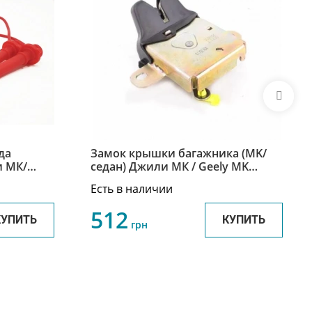
да
Замок крышки багажника (MK/
и МК/
седан) Джили МК / Geely MK
GC6
1018005658
Есть в наличии
512
КУПИТЬ
КУПИТЬ
грн