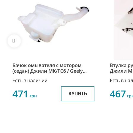
Бачок омывателя с мотором
Втулка ру
(седан) Джили МК/ГС6 / Geely
Джили МК
MK/GC6 1017002184
10140016
Есть в наличии
Есть в на
471
467
КУПИТЬ
грн
гр