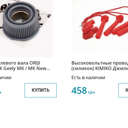
левого вала ORIJI
Высоковольтные прово
 Geely MK / MK New
(силикон) KIMIKO Джил
98-V
МК2/ГЦ6 Geely MK/MK2/
личии
Есть в наличии
1016052126
458
КУПИТЬ
н
грн