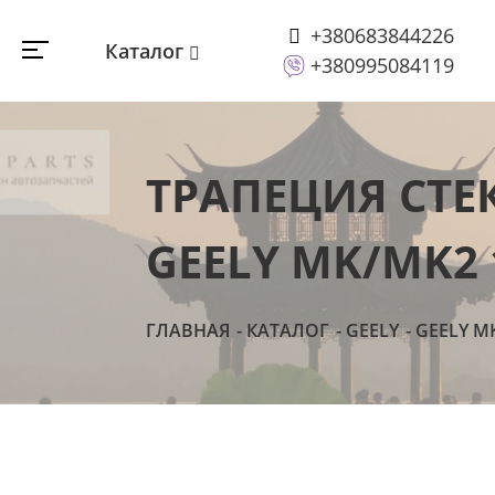
+380683844226
Каталог
+380995084119
ТРАПЕЦИЯ СТ
GEELY MK/MK2 
ГЛАВНАЯ
КАТАЛОГ
GEELY
GEELY M