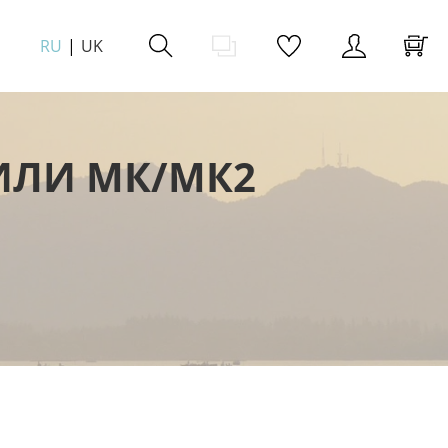
RU
UK
ИЛИ МК/МК2