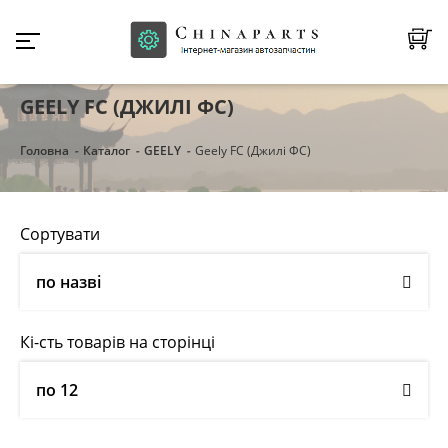
GEELY FC (ДЖИЛІ ФС)
Головна
Каталог
GEELY
Geely FC (Джилі ФС)
Сортувати
по назві
Кі-сть товарів на сторінці
по 12