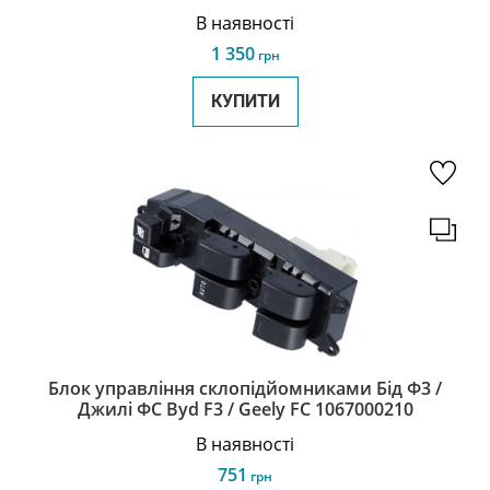
KM
В наявності
1 350
грн
КУПИТИ
Блок управління склопідйомниками Бід Ф3 /
Джилі ФС Byd F3 / Geely FC 1067000210
В наявності
751
грн