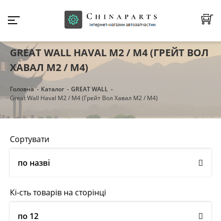
GREAT WALL HAVAL M2 / M4 (ГРЕЙТ ВОЛ
ХАВАЛ М2 / М4)
Головна
Каталог
GREAT WALL
Great Wall Haval M2 / M4 (Грейт Вол Хавал М2 / М4)
Сортувати
по назві
Кі-сть товарів на сторінці
по 12