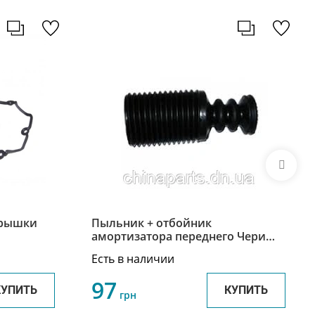
крышки
Пыльник + отбойник
амортизатора переднего Чери
 / Чери
А21/Е5 /Chery Elara/E5 A21-2901033
Есть в наличии
1/Истар
97
КУПИТЬ
КУПИТЬ
грн