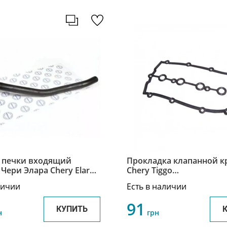
 печки входящий
Прокладка клапанной 
Чери Элара Chery Elara
Chery Tiggo
511
5/Eastar/Elara/M11/Tiggo
личии
Есть в наличии
Элара/Тигго/Тигго 5/М1
481H-1003042
91
КУПИТЬ
н
грн