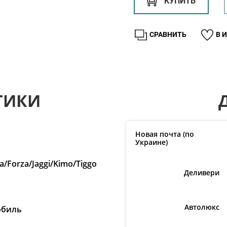
КУПИТЬ
СРАВНИТЬ
В 
ТИКИ
Новая почта (по
Украине)
ra/Forza/Jaggi/Kimo/Tiggo
Деливери
Автолюкс
обиль