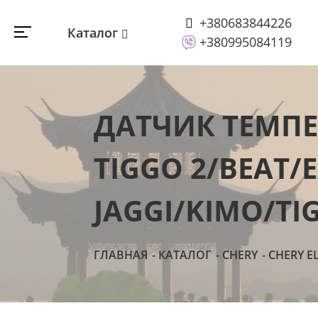
+380683844226
Каталог
+380995084119
ДАТЧИК ТЕМПЕ
TIGGO 2/BEAT/
JAGGI/KIMO/TI
ГЛАВНАЯ
КАТАЛОГ
CHERY
CHERY E