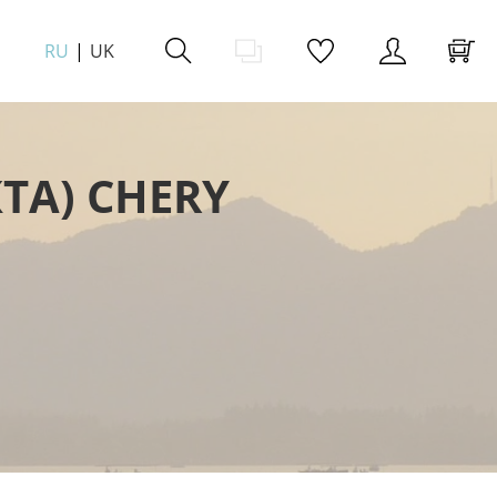
RU
UK
ТА) CHERY