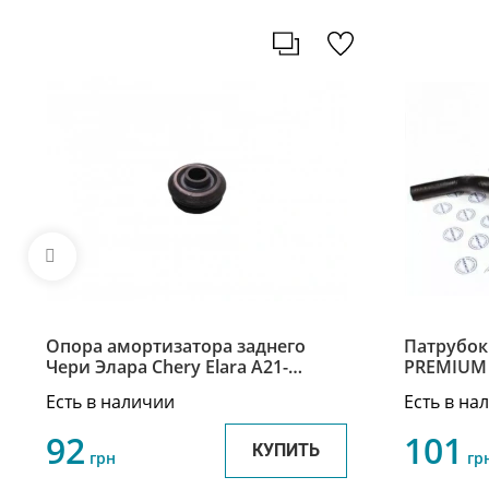
Опора амортизатора заднего
Патрубок
Чери Элара Chery Elara A21-
PREMIUM 
2911023
A21-1303
Есть в наличии
Есть в на
92
101
КУПИТЬ
грн
гр