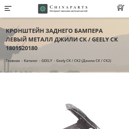
КРОНШТЕЙН ЗАДНЕГО БАМПЕРА
ЛЕВЫЙ МЕТАЛЛ ДЖИЛИ СК / GEELY CK
1801520180
Главная
Каталог
GEELY
Geely CK / CK2 (Джили СК / СК2)