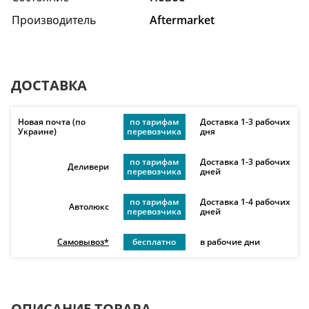
Производитель
Aftermarket
ДОСТАВКА
Новая почта (по
по тарифам
Доставка 1-3 рабочих
Украине)
перевозчика
дня
по тарифам
Доставка 1-3 рабочих
Деливери
перевозчика
дней
по тарифам
Доставка 1-4 рабочих
Автолюкс
перевозчика
дней
Самовывоз*
бесплатно
в рабочие дни
ОПИСАНИЕ ТОВАРА