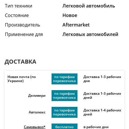
Тип техники
Легковой автомобиль
Состояние
Hовое
Производитель
Aftermarket
Применение для
Легковых автомобилей
ДОСТАВКА
Новая почта (по
по тарифам
Доставка 1-3 рабочих
Украине)
перевозчика
дня
по тарифам
Доставка 1-3 рабочих
Деливери
перевозчика
дней
по тарифам
Доставка 1-4 рабочих
Автолюкс
перевозчика
дней
Самовывоз*
бесплатно
в рабочие дни