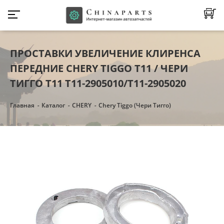
ПРОСТАВКИ УВЕЛИЧЕНИЕ КЛИРЕНСА
ПЕРЕДНИЕ CHERY TIGGO Т11 / ЧЕРИ
ТИГГО Т11 T11-2905010/T11-2905020
Главная
Каталог
CHERY
Chery Tiggo (Чери Тигго)